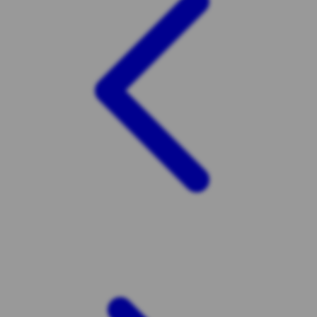
Xootz
Y
Yamatoya
Z
Zaxy
Zoggs
0-9
4Moms
59S