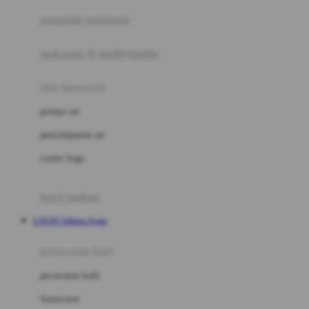
pengolah makanan
Joolz
Jujube
makanan & multivitamin
K
alat menyusui
Kiddycuts
pompa asi
Kumon
penyimpanan asi
L
cooler bags
Leapfrog
kursi makan
Leclerc
LOGIN Sabung Ayam
Lee Vierra
Lillebaby
perawatan bayi
Little Bird Told Me
perawatan kulit
Little Miss Janis
Sunscreen