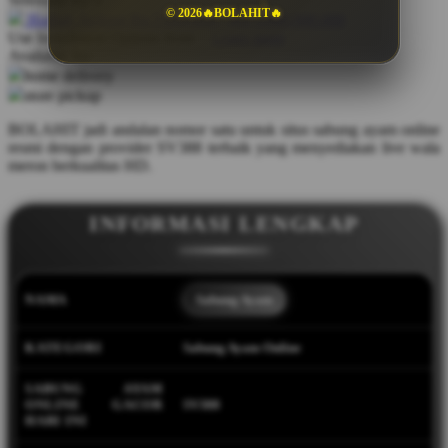
Squishmallows
© 2026🔥BOLAHIT🔥
Hadiah Jackpot
Rp.5.000.000
-
Rp.5.000.000.000
Use Installment Options from
.
Learn more
Starbooks
Available for :
home delivery
Stick-O
store pickup
Stokke
BOLAHIT jadi andalan nomor satu untuk situs sabung ayam online
Sudocrem
resmi dengan provider SV388 terbaik yang menyediakan live wala
meron berkualitas HD.
Sumimo
Sunnylife
INFORMASI LENGKAP
Sun-Staches
Swimava
NAMA
Sabung Ayam
T
KATEGORI
Sabung Ayam Online
Tommee Tippee
SABUNG AYAM
Trunki
ONLINE GACOR
SV388
HARI INI
Tutti Bambini