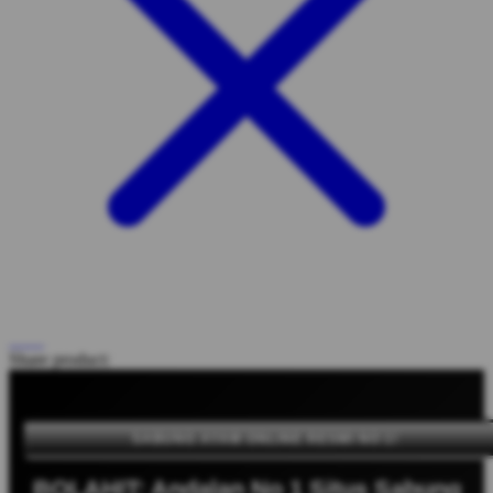
Share product:
SABUNG AYAM ONLINE RESMI NO 1!
BOLAHIT: Andalan No 1 Situs Sabung