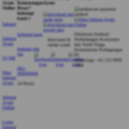
“Yang bikin saya betah di BOLAHIT itu live streaming
Ayam
Kemenangan
Ayam
Online
Besar?
HD-nya. Detail bulu ayam sampai gerakan kaki
hubungi
kelihatan jelas. Pengalaman nonton Wala Meron jadi
kami☺️
lebih seru.”
Sabung
Direktorat Jenderal
hubungi kami
Sabung
Perlindungan Konsumen
ikuti kami di
Ayam
Fulano
dan Tertib Niaga
media sosial
FO
bantuan dan
Kementerian Perdagangan
Member Aktif
faq
RI
★★★★★
SV388
WhatsApp: +62 123 9999
7888
“Customer service-nya cepat tanggap, deposit juga
062-
Situs
instan. Ditambah live HD yang mulus, wajar saja
999999999
Sabung
banyak yang bilang BOLAHIT andalan nomor satu.”
Ayam
24 Hours
Sabung
Fulanu
Ayam
FU
Verified Member
Online
★★★★★
Login
“Saya suka karena BOLAHIT fokus sama kualitas.
Sabung