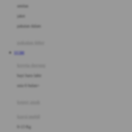
Dae Organics
setelan
Docare
jaket
Doona
pakaian dalam
Down To Earth
Drew
pakaian tidur
Dr. Brown's
SV388
E
kereta dorong
ELC
bayi baru lahir
Ergobaby
usia 6 bulan+
Expert Care
koper anak
Ezyroller
kursi mobil
F
0-13 Kg
Felt So Sweet