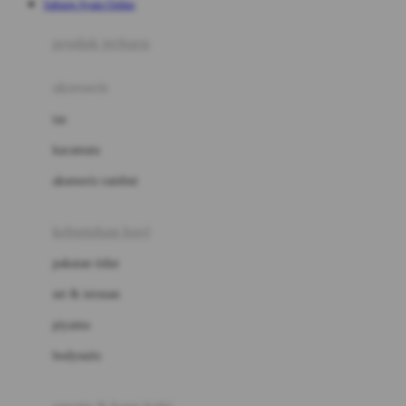
Sabung Ayam Online
Azetabio
produk terbaru
B
aksesoris
Baabaasheepz
tas
Babiators
kacamata
Baby Dove
aksesoris rambut
Baby Jogger
Baby Rovega
kebutuhan bayi
Babybee
pakaian tidur
Banana Boat
set & terusan
Banz
piyama
Barbie
bodysuits
Beaba
Beauty Barn