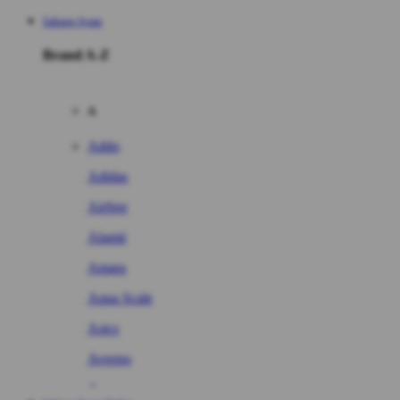
Sabung Ayam
Brand A-Z
A
Addo
Adidas
Airfree
Alamii
Amara
Aqua Scale
Asics
Aveeno
Awan