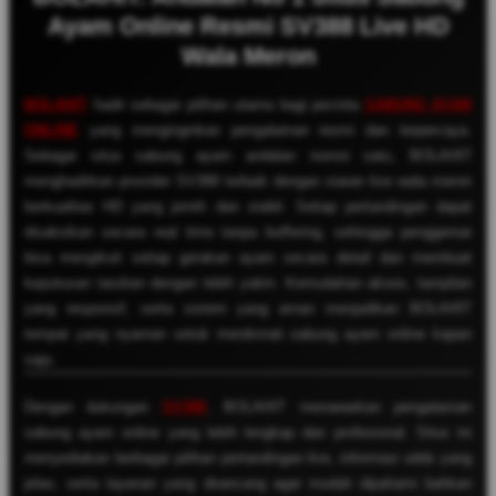
Ayam Online Resmi SV388 Live HD
Wala Meron
BOLAHIT
hadir sebagai pilihan utama bagi pecinta
SABUNG AYAM
ONLINE
yang menginginkan pengalaman resmi dan terpercaya.
Sebagai situs sabung ayam andalan nomor satu, BOLAHIT
menghadirkan provider SV388 terbaik dengan siaran live wala meron
berkualitas HD yang jernih dan stabil. Setiap pertandingan dapat
disaksikan secara real time tanpa buffering, sehingga penggemar
bisa mengikuti setiap gerakan ayam secara detail dan membuat
keputusan taruhan dengan lebih yakin. Kemudahan akses, tampilan
yang responsif, serta sistem yang aman menjadikan BOLAHIT
tempat yang nyaman untuk menikmati sabung ayam online kapan
saja.
Dengan dukungan
SV388
, BOLAHIT menawarkan pengalaman
sabung ayam online yang lebih lengkap dan profesional. Situs ini
menyediakan berbagai pilihan pertandingan live, informasi odds yang
jelas, serta layanan yang dirancang agar mudah dipahami bahkan