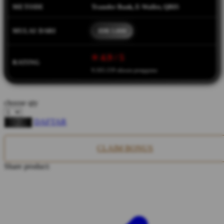
Twistshake
METODE
Transfer Bank, E-Wallet, QRIS
TY Toys
MULAI DARI
IDR 5.000
U
⭐ 4.9 / 5
RATING
9.165.159 ulasan pengguna
V
choose qty
Veja
Vitaflow
DAFTAR
LOGIN
Vtech
CLAIM BONUS
W
Share product:
Waterland
Wellness
X