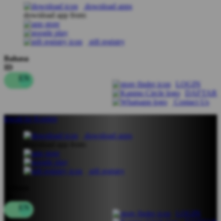
download apps
download app from:
Oh Ma Grain
Okiedog
gift registry
P
Bahasa
ID
Peachy
LOGIN
Phil & Ted's
DAFTAR
Contact Us
Philips Avent
lewati ke Konten
Pigeon
download apps
Playgro
download app from:
Poled Global
gift registry
Ponycycle
Bahasa
Puma
ID
Pureats
LOGIN