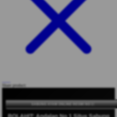
Share product:
SABUNG AYAM ONLINE RESMI NO 1!
BOLAHIT: Andalan No 1 Situs Sabung