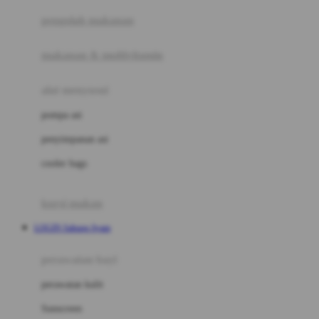
pengolah makanan
Joolz
Jujube
makanan & multivitamin
K
alat menyusui
Kiddycuts
pompa asi
Kumon
penyimpanan asi
L
cooler bags
Leapfrog
kursi makan
Leclerc
LOGIN Sabung Ayam
Lee Vierra
Lillebaby
perawatan bayi
Little Bird Told Me
perawatan kulit
Little Miss Janis
Sunscreen