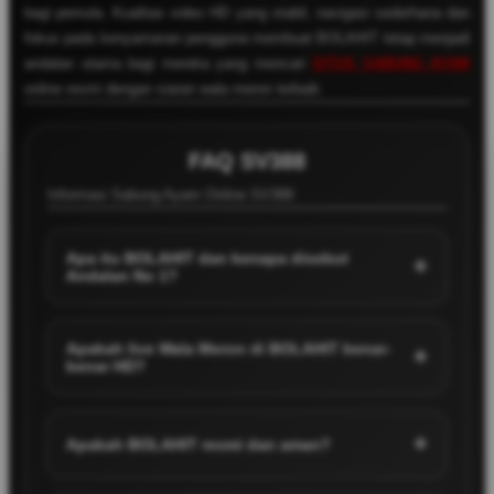
bagi pemula. Kualitas video HD yang stabil, navigasi sederhana dan
fokus pada kenyamanan pengguna membuat BOLAHIT tetap menjadi
andalan utama bagi mereka yang mencari
SITUS SABUNG AYAM
online resmi dengan siaran wala meron terbaik.
FAQ SV388
Informasi Sabung Ayam Online SV388
Apa itu BOLAHIT dan kenapa disebut
+
Andalan No 1?
BOLAHIT adalah situs sabung ayam online resmi yang
menjadi andalan nomor satu di Indonesia. Kami bekerja sama
Apakah live Wala Meron di BOLAHIT benar-
+
benar HD?
langsung dengan provider SV388 terbaik dan menyajikan live
Wala Meron berkualitas HD yang stabil, jernih, dan minim lag.
Ya. Semua pertandingan ditayangkan secara live streaming
berkualitas HD dengan sudut kamera terbaik. Anda bisa
+
Apakah BOLAHIT resmi dan aman?
melihat setiap detail gerakan ayam secara real-time tanpa
buffering berlebih.
BOLAHIT adalah situs sabung ayam online resmi yang