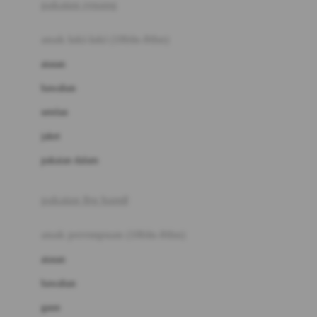
pakaian renang
Bumkins
anak laki-laki (18bln-8thn)
C
atasan
Cetaphil
bawahan
Chicco
setelan
Childlife
jaket
Clevamama
pakaian dalam
Cocolatte
Cottonseeds
pakaian ibu hamil
Cozy N Safe
anak perempuan (18bln-8thn)
Crane
atasan
Cybex
bawahan
D
gaun