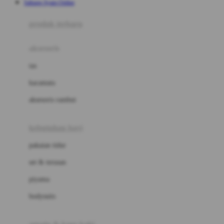
Sabung Ayam Online
Azetabio
produk terbaru
B
aksesoris
Baabaasheepz
tas
Babiators
kacamata
Baby Dove
aksesoris rambut
Baby Jogger
Baby Rovega
kebutuhan bayi
Babybee
pakaian tidur
Banana Boat
set & terusan
Banz
piyama
Barbie
bodysuits
Beaba
Beauty Barn