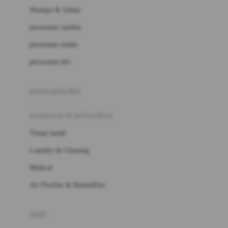
London Taxi
Shampo & Sabun
Love To Dream
perawatan rambut
perawatan mulut
M
perawatan diri
Magformers
Mama's Choice
perawatan ibu
Mamas&Papas
kesehatan & kebersihan
Mamaway
Tissue basah
Maxi Cosi
Laundry & Cleaning
Megabloks
Medical
Micro
Air Purifier & Humidifier
MiDeer
Mimi & Lula
potty
Mini Monkey