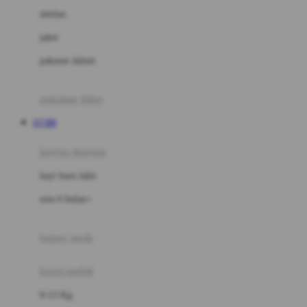
Dae Organics
setelan
Docare
jaket
Doona
pakaian dalam
Down To Earth
Drew
pakaian tidur
Dr. Brown's
SV388
E
kereta dorong
ELC
bayi baru lahir
Ergobaby
usia 6 bulan+
Expert Care
koper anak
Ezyroller
kursi mobil
F
0-13 Kg
Felt So Sweet