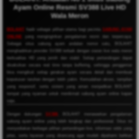
Ayam Online Resmi SV388 Live HD
Wala Meron
BOLAHIT
hadir sebagai pilihan utama bagi pecinta
SABUNG AYAM
ONLINE
yang menginginkan pengalaman resmi dan terpercaya.
Sebagai situs sabung ayam andalan nomor satu, BOLAHIT
menghadirkan provider SV388 terbaik dengan siaran live wala meron
berkualitas HD yang jernih dan stabil. Setiap pertandingan dapat
disaksikan secara real time tanpa buffering, sehingga penggemar
bisa mengikuti setiap gerakan ayam secara detail dan membuat
keputusan taruhan dengan lebih yakin. Kemudahan akses, tampilan
yang responsif, serta sistem yang aman menjadikan BOLAHIT
tempat yang nyaman untuk menikmati sabung ayam online kapan
saja.
Dengan dukungan
SV388
, BOLAHIT menawarkan pengalaman
sabung ayam online yang lebih lengkap dan profesional. Situs ini
menyediakan berbagai pilihan pertandingan live, informasi odds yang
jelas, serta layanan yang dirancang agar mudah dipahami bahkan