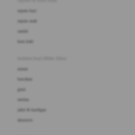
sepatu & kaus kaki
Bio Oil
sepatu bayi
Biolane
sepatu anak
Bite Fighters
sandal
Bizzi Growin
kaus kaki
Blackmores
fashion bayi (0bln-3thn)
Blooming Marvellous
atasan
Bonnels
bawahan
Bravado
gaun
Bruder
setelan
Brush Baby
jaket & kardigan
Buds Organics
aksesoris
Bugaboo
Buggygear