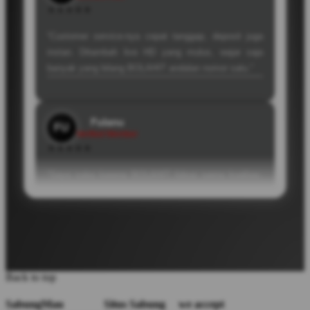
banyak yang bilang BOLAHIT andalan nomor satu.”
Fulanu
FU
Verified Member
★★★★★
“Saya suka karena BOLAHIT fokus sama kualitas.
Bukan cuma klaim, tapi beneran kasih live Wala
Meron HD yang stabil. Puas banget main di sini.”
Fulane
FE
Member Aktif
★★★★★
“Sudah hampir setahun main di BOLAHIT. Provider
SV388-nya top, jarang ada gangguan. Buat saya ini
Back to top
situs sabung ayam online resmi yang paling reliable.”
Sabung
Mau
Situs Sabung
we accept