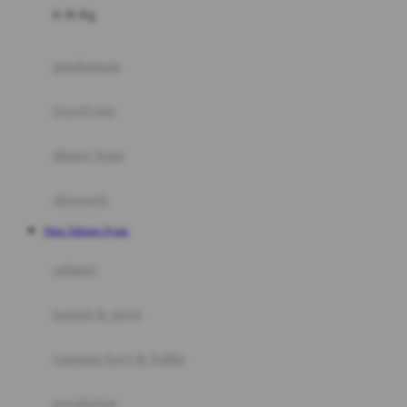
0-36 Kg
Fisher Price
Flipper
gendongan
Friends Of Sally
travel cots
G
diaper bags
Gb
Geko
aksesoris
Graco
Situs Sabung Ayam
Gund
selimut
H
bantal & sprei
Habbie
Haenim
ranjang bayi & balita
Happy Horse
perabotan