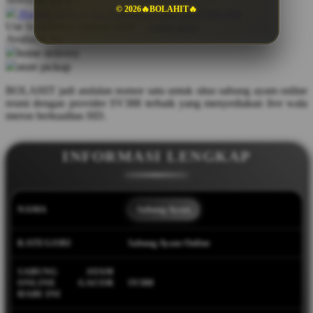
Squishmallows
© 2026🔥BOLAHIT🔥
Hadiah Jackpot
Rp.5.000.000
-
Rp.5.000.000.000
Use Installment Options from
.
Learn more
Starbooks
Available for :
home delivery
Stick-O
store pickup
Stokke
BOLAHIT jadi andalan nomor satu untuk situs sabung ayam online
Sudocrem
resmi dengan provider SV388 terbaik yang menyediakan live wala
meron berkualitas HD.
Sumimo
Sunnylife
INFORMASI LENGKAP
Sun-Staches
Swimava
NAMA
Sabung Ayam
T
KATEGORI
Sabung Ayam Online
Tommee Tippee
SABUNG AYAM
Trunki
ONLINE GACOR
SV388
HARI INI
Tutti Bambini