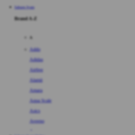
Sabung Ayam
Brand A-Z
A
Addo
Adidas
Airfree
Alamii
Amara
Aqua Scale
Asics
Aveeno
Awan