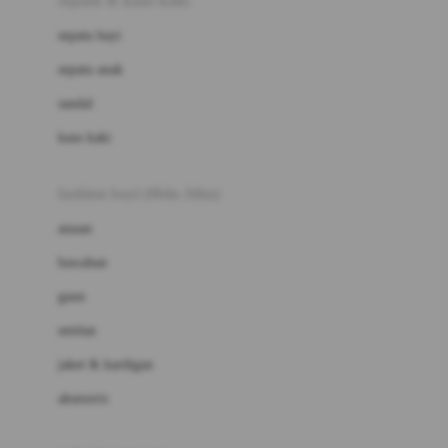
sepatu & kaus kaki
Bio Oil
sepatu bayi
Biolane
sepatu anak
Bite Fighters
sandal
Bizzi Growin
kaus kaki
Blackmores
fashion bayi (0bln-3thn)
Blooming Marvellous
atasan
Bonnels
bawahan
Bravado
gaun
Bruder
setelan
Brush Baby
jaket & kardigan
Buds Organics
aksesoris
Bugaboo
Buggygear