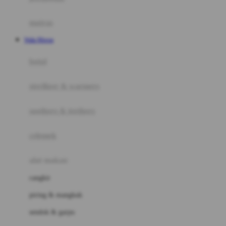
Happy Tummy
Hauck
matras
Havaianas
Wala Meron
Hegen
botol
Hot Wheels
sterilizer & warmers
Hybrid
soothers & teethers
I
Inlacta DHA
celemek
Interlac
alat makan
Ivenet
cangkir
J
piring & mangkuk
Jack N Jill
sendok & garpu
Joie