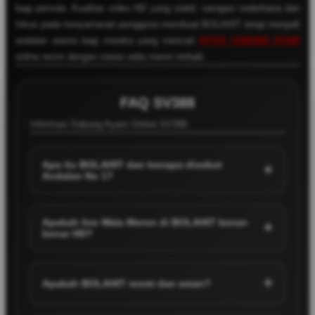
bagi pemula. Kualitas video HD yang stabil, navigasi sederhana dan
fokus pada kenyamanan pengguna membuat BOLAHIT tetap menjadi
andalan utama bagi mereka yang mencari
SITUS SABUNG AYAM
online resmi dengan siaran wala meron terbaik.
FAQ SV388
Informasi Sabung Ayam Online SV388
Apa itu BOLAHIT dan kenapa disebut
+
Andalan No 1?
BOLAHIT adalah situs sabung ayam online resmi yang
menjadi andalan nomor satu di Indonesia. Kami bekerja sama
Apakah live Wala Meron di BOLAHIT benar-
+
benar HD?
langsung dengan provider SV388 terbaik dan menyajikan live
Wala Meron berkualitas HD yang stabil, jernih, dan minim lag.
Ya. Semua pertandingan ditayangkan secara live streaming
berkualitas HD dengan sudut kamera terbaik. Anda bisa
+
Apakah BOLAHIT resmi dan aman?
melihat setiap detail gerakan ayam secara real-time tanpa
buffering berlebih.
BOLAHIT adalah situs sabung ayam online resmi yang