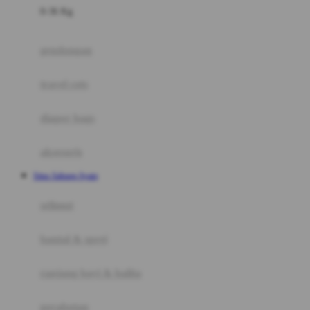
0-36 Kg
Fisher Price
Flipper
gendongan
Friends Of Sally
travel cots
G
diaper bags
Gb
Geko
aksesoris
Graco
Situs Sabung Ayam
Gund
selimut
H
bantal & sprei
Habbie
Haenim
ranjang bayi & balita
Happy Horse
perabotan