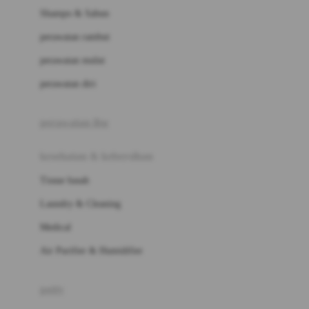
London Taxi
Shampo & Sabun
Love To Dream
perawatan rambut
perawatan mulut
M
perawatan diri
Magformers
Mama's Choice
perawatan ibu
Mamas&Papas
kesehatan & kebersihan
Mamaway
Tissue basah
Maxi Cosi
Laundry & Cleaning
Megabloks
Medical
Micro
Air Purifier & Humidifier
MiDeer
Mimi & Lula
potty
Mini Monkey