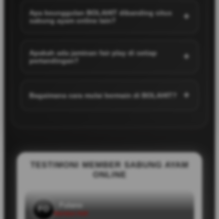
menggunakan provider SV388 terpercaya. Sistem kami
Apa keunggulan BOLAHIT dibanding situs
+
sabung ayam online lain?
dilengkapi keamanan berlapis, proses deposit/withdraw cepat,
serta layanan customer service yang responsif 24 jam.
Keunggulan utamanya adalah kombinasi provider SV388
terbaik + live HD Wala Meron yang stabil, odds kompetitif,
Apakah ada jaminan fair play di setiap
+
pertandingan?
dan pengalaman bermain yang nyaman. Banyak member
menjadikan BOLAHIT sebagai andalan nomor satu mereka.
Semua pertandingan di BOLAHIT bersumber dari provider
SV388 resmi. Hasil pertandingan bersifat transparan dan
+
Bagaimana cara mulai bermain di BOLAHIT?
dapat disaksikan secara live HD, sehingga member bisa
melihat sendiri jalannya laga tanpa khawatir manipulasi.
Cukup daftar akun, lakukan deposit, lalu pilih pertandingan
live Wala Meron yang sedang berlangsung. Antarmuka kami
sederhana dan ramah pemula, sehingga cocok untuk pemain
baru maupun yang sudah berpengalaman.
TESTIMONI MEMBER SABUNG AYAM
ONLINE
Fulan
F
Member Aktif
★★★★★