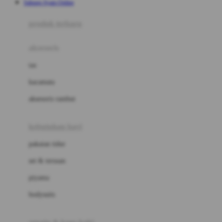
Sabung Ayam Online
Azetabio
produk terbaru
B
aksesoris
Baabaasheepz
tas
Babiators
kacamata
Baby Dove
aksesoris rambut
Baby Jogger
Baby Rovega
kebutuhan bayi
Babybee
pakaian tidur
Banana Boat
set & terusan
Banz
piyama
Barbie
bodysuits
Beaba
Beauty Barn