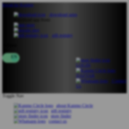
lewati ke Konten
download apps
download app from:
gift registry
Bahasa
ID
LOGIN
DAFTAR
Contact
Us
Toggle Nav
about Kanmo Circle
gift registry
store finder
contact us