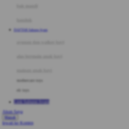
Moby
bak mandi
Momami
handuk
Mothercare
DAFTAR Sabung Ayam
Mustela
ayunan dan walker bayi
My Buddy Tag
My K
alas bermain anak bayi
N
mainan anak bayi
Naif
mothercare toys
Nike
elc toys
Nordic Natural
Link Sabung Ayam
Nuby
Akun Saya
Nuna
Masuk
lewati ke Konten
O