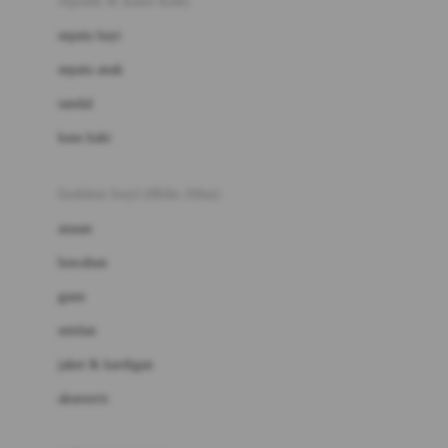
sepatu & kaus kaki
Bio Oil
sepatu bayi
Biolane
sepatu anak
Bite Fighters
sandal
Bizzi Growin
kaus kaki
Blackmores
fashion bayi (0bln-3thn)
Blooming Marvellous
atasan
Bonnels
bawahan
Bravado
gaun
Bruder
setelan
Brush Baby
jaket & kardigan
Buds Organics
aksesoris
Bugaboo
Buggygear