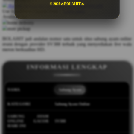
Squishmallows
© 2026🔥BOLAHIT🔥
Hadiah Jackpot
Rp.5.000.000
-
Rp.5.000.000.000
Use Installment Options from
.
Learn more
Starbooks
Available for :
home delivery
Stick-O
store pickup
Stokke
BOLAHIT jadi andalan nomor satu untuk situs sabung ayam online
Sudocrem
resmi dengan provider SV388 terbaik yang menyediakan live wala
meron berkualitas HD.
Sumimo
Sunnylife
INFORMASI LENGKAP
Sun-Staches
Swimava
NAMA
Sabung Ayam
T
KATEGORI
Sabung Ayam Online
Tommee Tippee
SABUNG AYAM
Trunki
ONLINE GACOR
SV388
HARI INI
Tutti Bambini