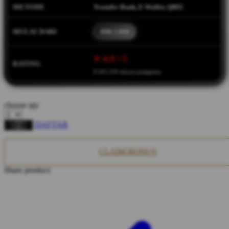
Twistshake
METODE
Transfer Bank, E-Wallet, QRIS
TY Toys
MULAI DARI
IDR 5.000
U
⭐ 4.9 / 5
RATING
9.165.159 ulasan pengguna
V
choose qty
Veja
Vitaflow
DAFTAR
LOGIN
Vtech
CLAIM BONUS
W
Share product:
Waterland
Wellness
X