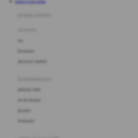
Sabung Ayam Online
Azetabio
produk terbaru
B
aksesoris
Baabaasheepz
tas
Babiators
kacamata
Baby Dove
aksesoris rambut
Baby Jogger
Baby Rovega
kebutuhan bayi
Babybee
pakaian tidur
Banana Boat
set & terusan
Banz
piyama
Barbie
bodysuits
Beaba
Beauty Barn