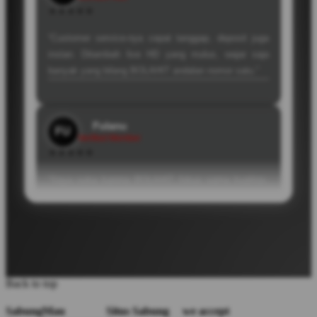
banyak yang bilang BOLAHIT andalan nomor satu.”
Fulanu
FU
Verified Member
★★★★★
“Saya suka karena BOLAHIT fokus sama kualitas.
Bukan cuma klaim, tapi beneran kasih live Wala
Meron HD yang stabil. Puas banget main di sini.”
Fulane
FE
Member Aktif
★★★★★
“Sudah hampir setahun main di BOLAHIT. Provider
SV388-nya top, jarang ada gangguan. Buat saya ini
Back to top
situs sabung ayam online resmi yang paling reliable.”
Sabung
Mau
Situs Sabung
we accept