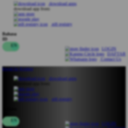
download apps
download app from:
Oh Ma Grain
Okiedog
gift registry
P
Bahasa
ID
Peachy
LOGIN
Phil & Ted's
DAFTAR
Contact Us
Philips Avent
lewati ke Konten
Pigeon
download apps
Playgro
download app from:
Poled Global
gift registry
Ponycycle
Bahasa
Puma
ID
Pureats
LOGIN