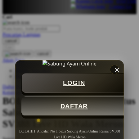
DAFTAR
Q
Contact Us
Cari
QV Baby
R
Pencarian Lanjutan
cancel
Real Shades
Cari
Red Castle
cancel
Akun Saya
Ribbon Madness
Masuk / buat akun
Bantuan
S
LOGIN
Daftar Keinginan
Sebamed
Keranjang Saya
BOLAHIT: Andalan No 1 Situs
Silver Cross
DAFTAR
Sabung Ayam Online Resmi
Simply Idea
Skip Hop
SV388 Live HD Wala Meron
Spectra
BOLAHIT: Andalan No 1 Situs Sabung Ayam Online Resmi SV388
Live HD Wala Meron
Serendah
Rp 8