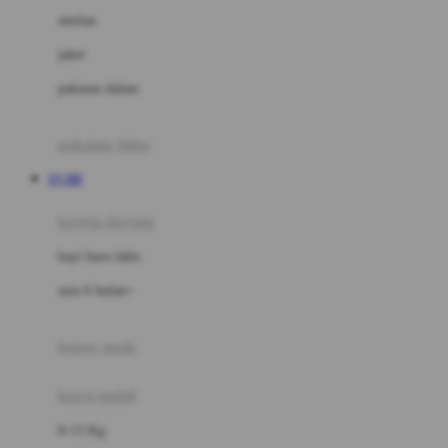
Dae Organics
setelan
Docare
jaket
Doona
pakaian dalam
Down To Earth
Drew
pakaian tidur
Dr. Brown's
SV388
E
kereta dorong
ELC
bayi baru lahir
Ergobaby
usia 6 bulan+
Expert Care
koper anak
Ezyroller
kursi mobil
F
0-13 Kg
Felt So Sweet