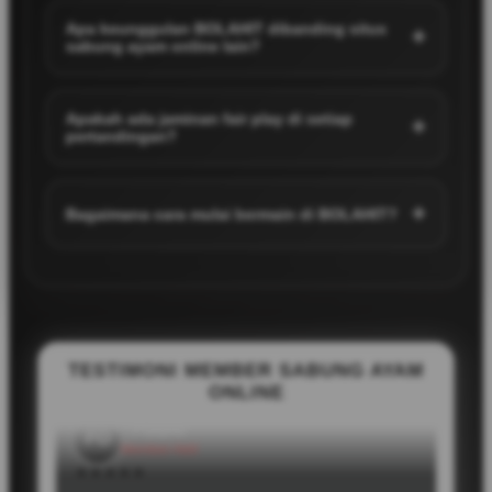
menggunakan provider SV388 terpercaya. Sistem kami
Apa keunggulan BOLAHIT dibanding situs
+
sabung ayam online lain?
dilengkapi keamanan berlapis, proses deposit/withdraw cepat,
serta layanan customer service yang responsif 24 jam.
Keunggulan utamanya adalah kombinasi provider SV388
terbaik + live HD Wala Meron yang stabil, odds kompetitif,
Apakah ada jaminan fair play di setiap
+
pertandingan?
dan pengalaman bermain yang nyaman. Banyak member
menjadikan BOLAHIT sebagai andalan nomor satu mereka.
Semua pertandingan di BOLAHIT bersumber dari provider
SV388 resmi. Hasil pertandingan bersifat transparan dan
+
Bagaimana cara mulai bermain di BOLAHIT?
dapat disaksikan secara live HD, sehingga member bisa
melihat sendiri jalannya laga tanpa khawatir manipulasi.
Cukup daftar akun, lakukan deposit, lalu pilih pertandingan
live Wala Meron yang sedang berlangsung. Antarmuka kami
sederhana dan ramah pemula, sehingga cocok untuk pemain
baru maupun yang sudah berpengalaman.
TESTIMONI MEMBER SABUNG AYAM
ONLINE
Fulan
F
Member Aktif
★★★★★