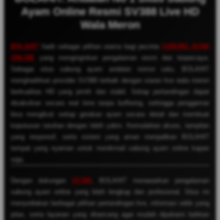
Ayam Online Resmi SV388 Live HD
Wala Meron
BOLAHIT
hadir sebagai pilihan utama bagi pecinta
SABUNG AYAM
ONLINE
yang menginginkan pengalaman resmi dan terpercaya.
Sebagai situs sabung ayam andalan nomor satu, BOLAHIT
menghadirkan provider SV388 terbaik dengan siaran live wala meron
berkualitas HD yang jernih dan stabil. Setiap pertandingan dapat
disaksikan secara real time tanpa buffering, sehingga penggemar
bisa mengikuti setiap gerakan ayam secara detail dan membuat
keputusan taruhan dengan lebih yakin. Kemudahan akses, tampilan
yang responsif, serta sistem yang aman menjadikan BOLAHIT
tempat yang nyaman untuk menikmati sabung ayam online kapan
saja.
Dengan dukungan
SV388
, BOLAHIT menawarkan pengalaman
sabung ayam online yang lebih lengkap dan profesional. Situs ini
menyediakan berbagai pilihan pertandingan live, informasi odds yang
jelas, serta layanan yang dirancang agar mudah dipahami bahkan