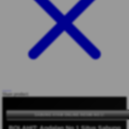
Share product:
SABUNG AYAM ONLINE RESMI NO 1!
BOLAHIT: Andalan No 1 Situs Sabung