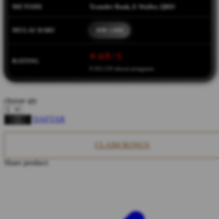
Twistshake
METODE
Transfer Bank, E-Wallet, QRIS
TY Toys
MULAI DARI
IDR 5.000
U
⭐ 4.9 / 5
RATING
9.165.159 ulasan pengguna
V
choose qty
Veja
Vitaflow
DAFTAR
LOGIN
Vtech
CLAIM BONUS
W
Share product:
Waterland
Wellness
X