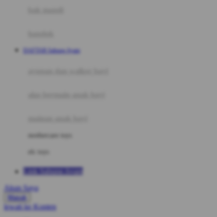
Moby
bak mandi
Momami
handuk
Mothercare
DAFTAR Sabung Ayam
Mustela
ayunan dan walker bayi
My Buddy Tag
My K
alas bermain anak bayi
N
mainan anak bayi
Naif
mothercare toys
Nike
elc toys
Nordic Natural
Link Sabung Ayam
Nuby
Akun Saya
Nuna
Masuk
lewati ke Konten
O