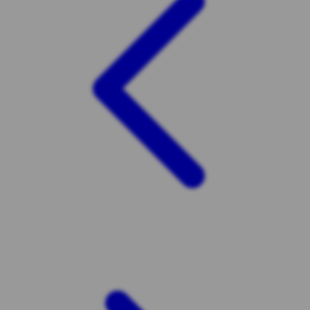
Xootz
Y
Yamatoya
Z
Zaxy
Zoggs
0-9
4Moms
59S