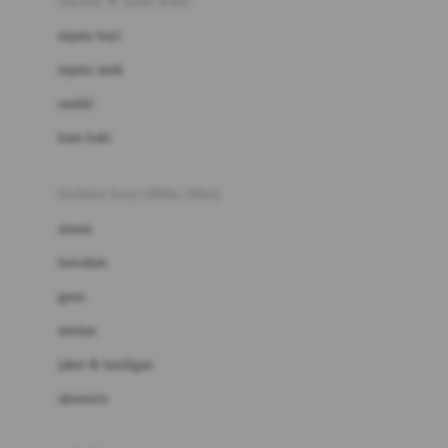
sepatu & kaus kaki
Bio Oil
sepatu bayi
Biolane
sepatu anak
Bite Fighters
sandal
Bizzi Growin
kaus kaki
Blackmores
fashion bayi (0bln-3thn)
Blooming Marvellous
atasan
Bonnels
bawahan
Bravado
gaun
Bruder
setelan
Brush Baby
jaket & kardigan
Buds Organics
aksesoris
Bugaboo
Buggygear