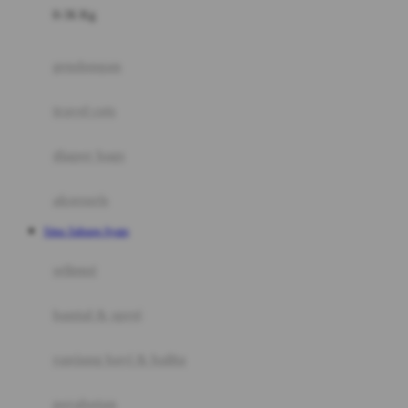
0-36 Kg
Fisher Price
Flipper
gendongan
Friends Of Sally
travel cots
G
diaper bags
Gb
Geko
aksesoris
Graco
Situs Sabung Ayam
Gund
selimut
H
bantal & sprei
Habbie
Haenim
ranjang bayi & balita
Happy Horse
perabotan