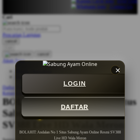
DAFTAR
Q
Contact Us
Cari
QV Baby
R
Pencarian Lanjutan
cancel
Real Shades
Cari
Red Castle
cancel
Akun Saya
Ribbon Madness
Masuk / buat akun
Bantuan
S
LOGIN
Daftar Keinginan
Sebamed
Keranjang Saya
BOLAHIT: Andalan No 1 Situs
Silver Cross
DAFTAR
Sabung Ayam Online Resmi
Simply Idea
Skip Hop
SV388 Live HD Wala Meron
Spectra
BOLAHIT: Andalan No 1 Situs Sabung Ayam Online Resmi SV388
Live HD Wala Meron
Serendah
Rp 8