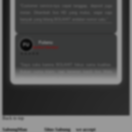
“Sudah coba beberapa situs, tapi BOLAHIT beda.
Live HD-nya beneran jernih, Wala Meron kelihatan
jelas. Dari dulu jadi andalan nomor satu saya.”
Fulana
FA
Verified Member
★★★★★
“Awalnya ragu, tapi setelah coba langsung ketagihan.
SV388-nya stabil banget, jarang disconnect.
BOLAHIT memang layak disebut situs sabung ayam
online resmi terbaik.”
Fulani
FI
Member Baru
Back to top
★★★★★
Sabung
Mau
Situs Sabung
we accept
“Yang bikin saya betah di BOLAHIT itu live streaming