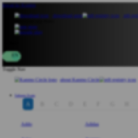
lewati ke Konten
download apps
gift reg
download app from:
Bahasa
ID
Toggle Nav
about Kanmo Circle
Sabung Ayam
A
B
C
D
E
F
G
H
Addo
Adidas