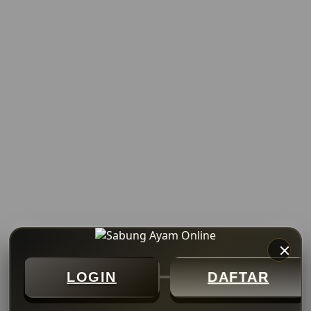
LOGIN
DAFTAR