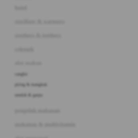
botol
sterilizer & warmers
soothers & teethers
celemek
alat makan
cangkir
piring & mangkuk
sendok & garpu
pengolah makanan
makanan & multivitamin