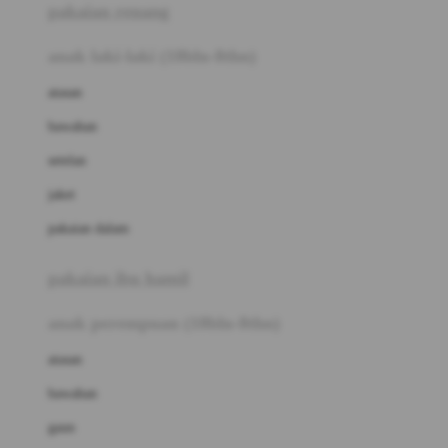
pakaian renang
anak laki-laki (18bln-8thn)
atasan
bawahan
setelan
jaket
pakaian dalam
pakaian ibu hamil
anak perempuan (18bln-8thn)
atasan
bawahan
gaun