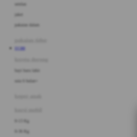
setelan
jaket
pakaian dalam
pakaian tidur
SV388
kereta dorong
bayi baru lahir
usia 6 bulan+
koper anak
kursi mobil
0-13 Kg
0-36 Kg