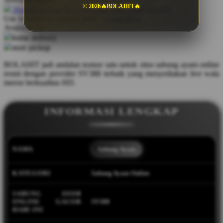
Squishmallows
© 2026🔥BOLAHIT🔥
Hadiah Jackpot
Rp.5.000.000
-
Rp.5.000.000.000
Use Installment Options from
.
Learn more
Starbooks
Available for :
home delivery
Stick-O
store pickup
Stokke
BOLAHIT jadi andalan nomor satu untuk situs sabung ayam online
Sudocrem
resmi dengan provider SV388 terbaik yang menyediakan live wala
meron berkualitas HD.
Sumimo
Sunnylife
INFORMASI LENGKAP
Sun-Staches
Swimava
NAMA
Sabung Ayam
T
KATEGORI
Sabung Ayam Online
Tommee Tippee
SABUNG AYAM
Trunki
ONLINE GACOR
SV388
HARI INI
Tutti Bambini