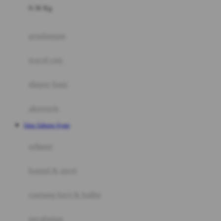
0-36 Kg
Fisher Price
Flipper
gendongan
Friends Of Sally
travel cots
G
diaper bags
Gb
Geko
aksesoris
Graco
Situs Sabung Ayam
Gund
selimut
H
bantal & sprei
Habbie
Haenim
ranjang bayi & balita
Happy Horse
perabotan