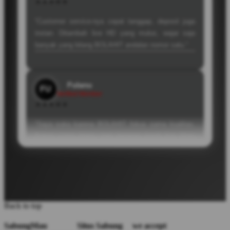
“Sudah coba beberapa situs, tapi BOLAHIT beda.
Live HD-nya beneran jernih, Wala Meron kelihatan
jelas. Dari dulu jadi andalan nomor satu saya.”
Fulana
FA
Verified Member
★★★★★
“Awalnya ragu, tapi setelah coba langsung ketagihan.
SV388-nya stabil banget, jarang disconnect.
BOLAHIT memang layak disebut situs sabung ayam
online resmi terbaik.”
Fulani
FI
Member Baru
Back to top
★★★★★
Sabung
Mau
Situs Sabung
we accept