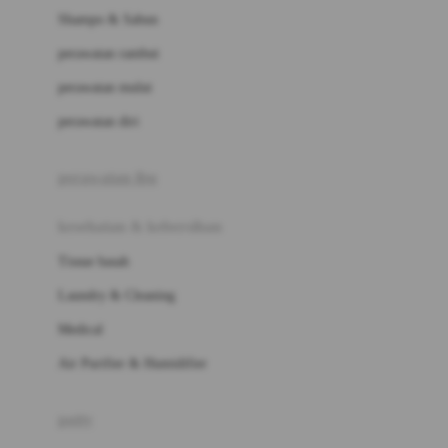
London Taxi
Shampo & Sabun
Love To Dream
perawatan rambut
perawatan mulut
M
perawatan diri
Magformers
Mama's Choice
perawatan ibu
Mamas&Papas
kesehatan & kebersihan
Mamaway
Tissue basah
Maxi Cosi
Laundry & Cleaning
Megabloks
Medical
Micro
Air Purifier & Humidifier
MiDeer
Mimi & Lula
potty
Mini Monkey