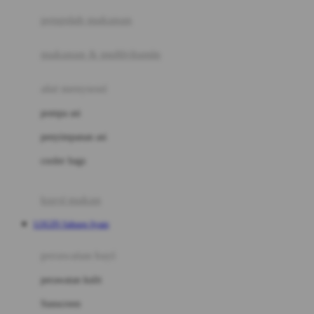
pengolah makanan
Joolz
Jujube
makanan & multivitamin
K
alat menyusui
Kiddycuts
pompa asi
Kumon
penyimpanan asi
L
cooler bags
Leapfrog
kursi makan
Leclerc
LOGIN Sabung Ayam
Lee Vierra
Lillebaby
perawatan bayi
Little Bird Told Me
perawatan kulit
Little Miss Janis
Sunscreen