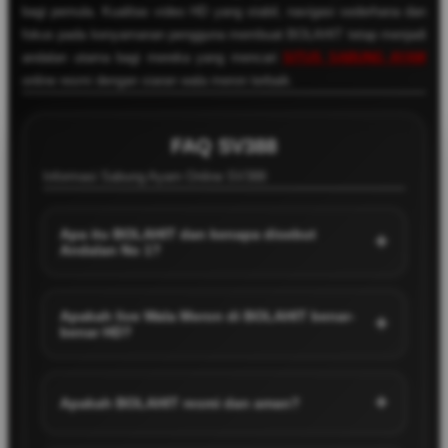
bagi pemula. Kualitas video HD yang stabil, navigasi sederhana dan
fokus pada kenyamanan pengguna membuat BOLAHIT tetap menjadi
andalan utama bagi mereka yang mencari
SITUS SABUNG AYAM
online resmi dengan siaran wala meron terbaik.
FAQ SV388
Informasi Sabung Ayam Online SV388
Apa itu BOLAHIT dan kenapa disebut
+
Andalan No 1?
BOLAHIT adalah situs sabung ayam online resmi yang
menjadi andalan nomor satu di Indonesia. Kami bekerja sama
Apakah live Wala Meron di BOLAHIT benar-
+
benar HD?
langsung dengan provider SV388 terbaik dan menyajikan live
Wala Meron berkualitas HD yang stabil, jernih, dan minim lag.
Ya. Semua pertandingan ditayangkan secara live streaming
berkualitas HD dengan sudut kamera terbaik. Anda bisa
+
Apakah BOLAHIT resmi dan aman?
melihat setiap detail gerakan ayam secara real-time tanpa
buffering berlebih.
BOLAHIT adalah situs sabung ayam online resmi yang