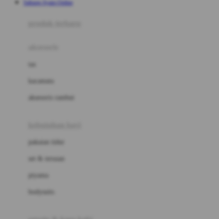
Sabung Ayam Online
Azetabio
produk terbaru
B
aksesoris
Baabaasheepz
tas
Babiators
kacamata
Baby Dove
aksesoris rambut
Baby Jogger
Baby Rovega
kebutuhan bayi
Babybee
pakaian tidur
Banana Boat
set & terusan
Banz
piyama
Barbie
bodysuits
Beaba
Beauty Barn