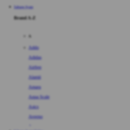
Sabung Ayam
Brand A-Z
A
Addo
Adidas
Airfree
Alamii
Amara
Aqua Scale
Asics
Aveeno
Awan