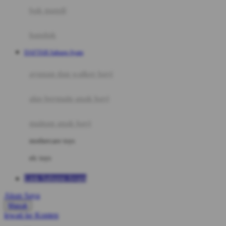
Moby
bak mandi
Momami
handuk
Mothercare
DAFTAR Sabung Ayam
Mustela
ayunan dan walker bayi
My Buddy Tag
My K
alas bermain anak bayi
N
mainan anak bayi
Naif
mothercare toys
Nike
elc toys
Nordic Natural
Link Sabung Ayam
Nuby
Akun Saya
Nuna
Masuk
lewati ke Konten
O