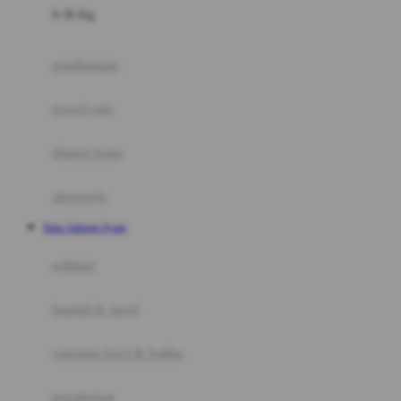
0-36 Kg
Fisher Price
Flipper
gendongan
Friends Of Sally
travel cots
G
diaper bags
Gb
Geko
aksesoris
Graco
Situs Sabung Ayam
Gund
selimut
H
bantal & sprei
Habbie
Haenim
ranjang bayi & balita
Happy Horse
perabotan