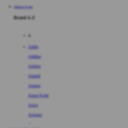
Sabung Ayam
Brand A-Z
A
Addo
Adidas
Airfree
Alamii
Amara
Aqua Scale
Asics
Aveeno
Awan