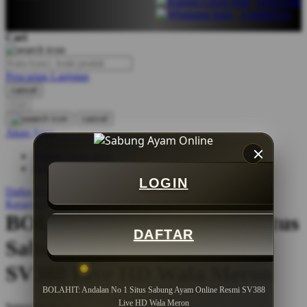
DAFTAR
Q
Contact Us
Cari
QV Baby
R
Pencarian Lanjutan
cancel
Real Shades
Cari
Red Castle
cancel
Akun Saya
Ribbon Madness
Masuk / buat akun
Bantuan
S
LOGIN
Daftar Keinginan
Sebamed
Keranjang Saya
BOLAHIT: Andalan No 1 Situs
Silver Cross
DAFTAR
Sabung Ayam Online Resmi
Simply Idea
Skip Hop
SV388 Live HD Wala Meron
Spectra
BOLAHIT: Andalan No 1 Situs Sabung Ayam Online Resmi SV388
Live HD Wala Meron
Serendah
Rp 8