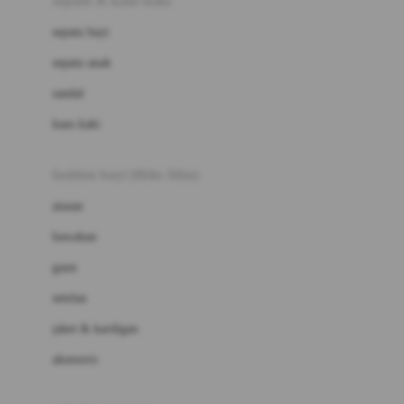
sepatu & kaus kaki
Bio Oil
sepatu bayi
Biolane
sepatu anak
Bite Fighters
sandal
Bizzi Growin
kaus kaki
Blackmores
fashion bayi (0bln-3thn)
Blooming Marvellous
atasan
Bonnels
bawahan
Bravado
gaun
Bruder
setelan
Brush Baby
jaket & kardigan
Buds Organics
aksesoris
Bugaboo
Buggygear