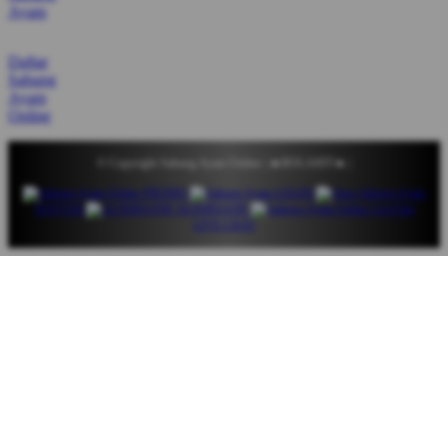
Ayam
Daftar
Sabung
Ayam
Online
© Copyright Sabung Ayam Online | 🔥BOLAHIT🔥 |
PROMO
LOGIN
DAFTAR
ALTERNATIF
LIVE CHAT