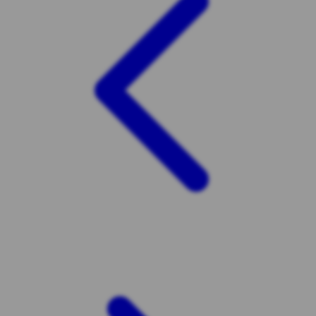
Xootz
Y
Yamatoya
Z
Zaxy
Zoggs
0-9
4Moms
59S