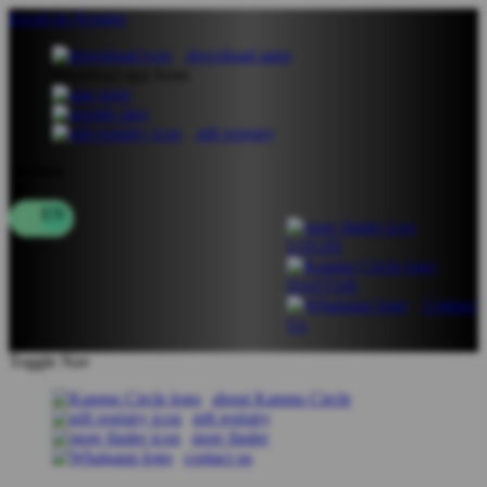
lewati ke Konten
download apps
download app from:
gift registry
Bahasa
ID
LOGIN
DAFTAR
Contact
Us
Toggle Nav
about Kanmo Circle
gift registry
store finder
contact us