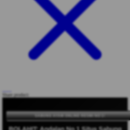
Share product:
SABUNG AYAM ONLINE RESMI NO 1!
BOLAHIT: Andalan No 1 Situs Sabung