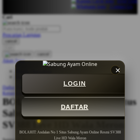
DAFTAR
Q
Contact Us
Cari
QV Baby
R
Pencarian Lanjutan
cancel
Real Shades
Cari
Red Castle
cancel
Akun Saya
Ribbon Madness
Masuk / buat akun
Bantuan
S
LOGIN
Daftar Keinginan
Sebamed
Keranjang Saya
BOLAHIT: Andalan No 1 Situs
Silver Cross
DAFTAR
Sabung Ayam Online Resmi
Simply Idea
Skip Hop
SV388 Live HD Wala Meron
Spectra
BOLAHIT: Andalan No 1 Situs Sabung Ayam Online Resmi SV388
Live HD Wala Meron
Serendah
Rp 8