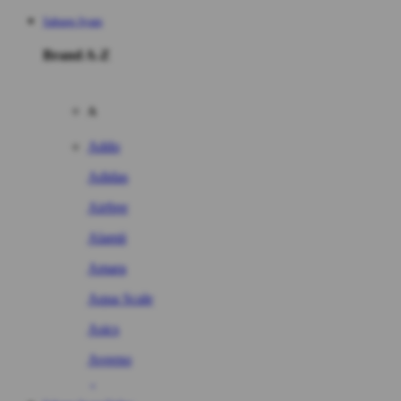
Sabung Ayam
Brand A-Z
A
Addo
Adidas
Airfree
Alamii
Amara
Aqua Scale
Asics
Aveeno
Awan