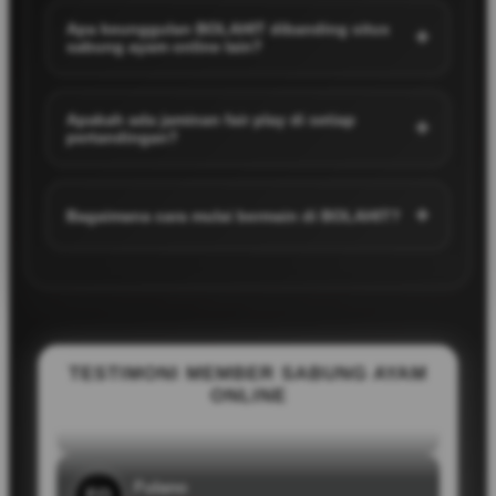
BOLAHIT memang layak disebut situs sabung ayam
menggunakan provider SV388 terpercaya. Sistem kami
Apa keunggulan BOLAHIT dibanding situs
+
online resmi terbaik.”
sabung ayam online lain?
dilengkapi keamanan berlapis, proses deposit/withdraw cepat,
serta layanan customer service yang responsif 24 jam.
Keunggulan utamanya adalah kombinasi provider SV388
terbaik + live HD Wala Meron yang stabil, odds kompetitif,
Fulani
Apakah ada jaminan fair play di setiap
+
FI
pertandingan?
dan pengalaman bermain yang nyaman. Banyak member
Member Baru
★★★★★
menjadikan BOLAHIT sebagai andalan nomor satu mereka.
Semua pertandingan di BOLAHIT bersumber dari provider
SV388 resmi. Hasil pertandingan bersifat transparan dan
“Yang bikin saya betah di BOLAHIT itu live streaming
+
Bagaimana cara mulai bermain di BOLAHIT?
dapat disaksikan secara live HD, sehingga member bisa
HD-nya. Detail bulu ayam sampai gerakan kaki
melihat sendiri jalannya laga tanpa khawatir manipulasi.
kelihatan jelas. Pengalaman nonton Wala Meron jadi
Cukup daftar akun, lakukan deposit, lalu pilih pertandingan
lebih seru.”
live Wala Meron yang sedang berlangsung. Antarmuka kami
sederhana dan ramah pemula, sehingga cocok untuk pemain
baru maupun yang sudah berpengalaman.
Fulano
TESTIMONI MEMBER SABUNG AYAM
FO
Member Aktif
ONLINE
★★★★★
“Customer service-nya cepat tanggap, deposit juga
instan. Ditambah live HD yang mulus, wajar saja