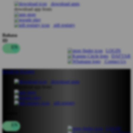
download apps
download app from:
Oh Ma Grain
Okiedog
gift registry
P
Bahasa
ID
Peachy
LOGIN
Phil & Ted's
DAFTAR
Contact Us
Philips Avent
lewati ke Konten
Pigeon
download apps
Playgro
download app from:
Poled Global
gift registry
Ponycycle
Bahasa
Puma
ID
Pureats
LOGIN