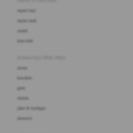
sepatu & kaus kaki
Bio Oil
sepatu bayi
Biolane
sepatu anak
Bite Fighters
sandal
Bizzi Growin
kaus kaki
Blackmores
fashion bayi (0bln-3thn)
Blooming Marvellous
atasan
Bonnels
bawahan
Bravado
gaun
Bruder
setelan
Brush Baby
jaket & kardigan
Buds Organics
aksesoris
Bugaboo
Buggygear