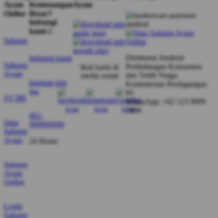
Ayam
Kemenangan
Ayam
Online
Besar?
Fula
F
hubungi
Verified Member
kami☺️
★★★★★
Sabung
“Awalnya cuma coba-coba, sekarang malah jadi
Direktorat Jenderal
hubungi kami
Sabung
tempat utama. Live HD-nya bikin setiap pertandingan
Perlindungan Konsumen
ikuti kami di
Ayam
dan Tertib Niaga
media sosial
terasa lebih hidup. BOLAHIT memang beda dari yang
bantuan dan
Kementerian Perdagangan
lain.”
faq
RI
SV388
WhatsApp: +62 123 9999
7888
062-
Situs
999999999
Sabung
Ayam
24 Hours
Sabung
Ayam
Online
Login
Sabung