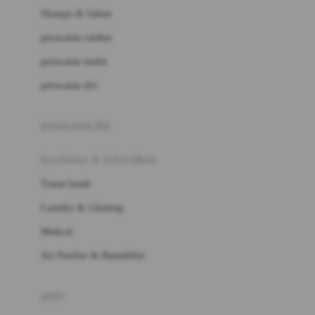
London Taxi
Shampo & Sabun
Love To Dream
perawatan rambut
perawatan mulut
M
perawatan diri
Magformers
Mama's Choice
perawatan ibu
Mamas&Papas
kesehatan & kebersihan
Mamaway
Tissue basah
Maxi Cosi
Laundry & Cleaning
Megabloks
Medical
Micro
Air Purifier & Humidifier
MiDeer
Mimi & Lula
potty
Mini Monkey