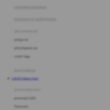
pengolah makanan
Joolz
Jujube
makanan & multivitamin
K
alat menyusui
Kiddycuts
pompa asi
Kumon
penyimpanan asi
L
cooler bags
Leapfrog
kursi makan
Leclerc
LOGIN Sabung Ayam
Lee Vierra
Lillebaby
perawatan bayi
Little Bird Told Me
perawatan kulit
Little Miss Janis
Sunscreen