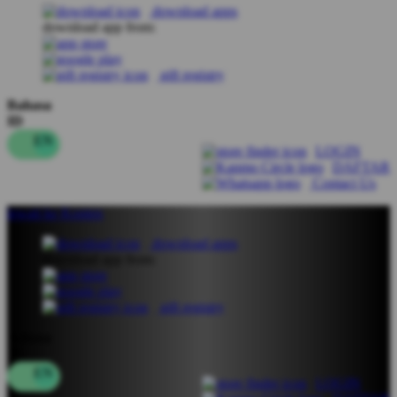
download apps
download app from:
Oh Ma Grain
Okiedog
gift registry
P
Bahasa
ID
Peachy
LOGIN
Phil & Ted's
DAFTAR
Contact Us
Philips Avent
lewati ke Konten
Pigeon
download apps
Playgro
download app from:
Poled Global
gift registry
Ponycycle
Bahasa
Puma
ID
Pureats
LOGIN