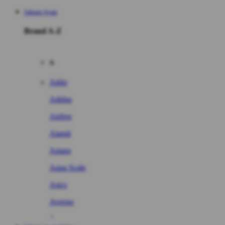
Sabung Ayam
Brand A-Z
A
Addo
Adidas
Airfree
Alamii
Amara
Aqua Scale
Asics
Aveeno
Awan