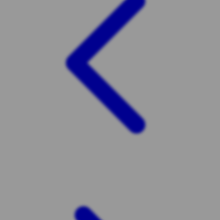
Xootz
Y
Yamatoya
Z
Zaxy
Zoggs
0-9
4Moms
59S