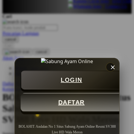
DAFTAR
Q
Contact Us
Cari
QV Baby
R
Pencarian Lanjutan
cancel
Real Shades
Cari
Red Castle
cancel
Akun Saya
Ribbon Madness
Masuk / buat akun
Bantuan
S
LOGIN
Daftar Keinginan
Sebamed
Keranjang Saya
BOLAHIT: Andalan No 1 Situs
Silver Cross
DAFTAR
Sabung Ayam Online Resmi
Simply Idea
Skip Hop
SV388 Live HD Wala Meron
Spectra
BOLAHIT: Andalan No 1 Situs Sabung Ayam Online Resmi SV388
Live HD Wala Meron
Serendah
Rp 8