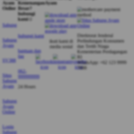
Ayam
Kemenangan
Ayam
“Yang bikin saya betah di BOLAHIT itu live streaming
Online
Besar?
HD-nya. Detail bulu ayam sampai gerakan kaki
hubungi
kelihatan jelas. Pengalaman nonton Wala Meron jadi
kami☺️
lebih seru.”
Sabung
Direktorat Jenderal
hubungi kami
Sabung
Perlindungan Konsumen
ikuti kami di
Ayam
dan Tertib Niaga
media sosial
Fulano
FO
bantuan dan
Kementerian Perdagangan
Member Aktif
faq
RI
★★★★★
SV388
WhatsApp: +62 123 9999
7888
“Customer service-nya cepat tanggap, deposit juga
062-
Situs
999999999
instan. Ditambah live HD yang mulus, wajar saja
Sabung
banyak yang bilang BOLAHIT andalan nomor satu.”
Ayam
24 Hours
Sabung
Ayam
Fulanu
FU
Online
Verified Member
★★★★★
Login
“Saya suka karena BOLAHIT fokus sama kualitas.
Sabung