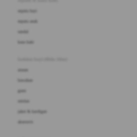
sepatu & kaus kaki
Bio Oil
sepatu bayi
Biolane
sepatu anak
Bite Fighters
sandal
Bizzi Growin
kaus kaki
Blackmores
fashion bayi (0bln-3thn)
Blooming Marvellous
atasan
Bonnels
bawahan
Bravado
gaun
Bruder
setelan
Brush Baby
jaket & kardigan
Buds Organics
aksesoris
Bugaboo
Buggygear