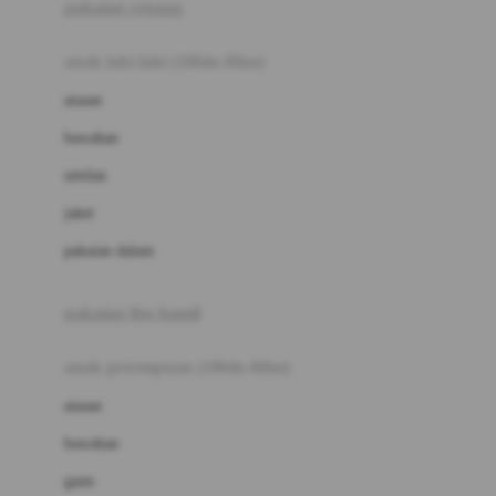
pakaian renang
Bumkins
anak laki-laki (18bln-8thn)
C
atasan
Cetaphil
bawahan
Chicco
setelan
Childlife
jaket
Clevamama
pakaian dalam
Cocolatte
Cottonseeds
pakaian ibu hamil
Cozy N Safe
anak perempuan (18bln-8thn)
Crane
atasan
Cybex
bawahan
D
gaun