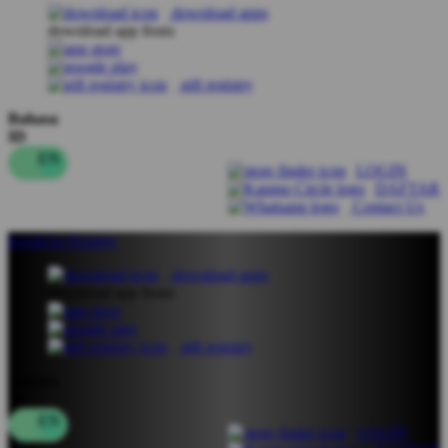
download apps
download app from:
Oh Ma Grain
Okiedog
gift registry
P
Bahasa
ID
Peachy
LOGIN
Phil & Ted's
DAFTAR
Contact Us
Philips Avent
lewati ke Konten
Pigeon
download apps
Playgro
download app from:
Poled Global
gift registry
Ponycycle
Bahasa
Puma
ID
Pureats
LOGIN