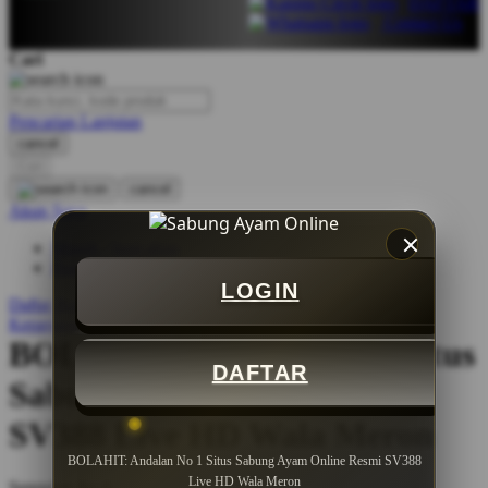
DAFTAR
Q
Contact Us
Cari
QV Baby
R
Pencarian Lanjutan
cancel
Real Shades
Cari
Red Castle
cancel
Akun Saya
Ribbon Madness
Masuk / buat akun
Bantuan
S
LOGIN
Daftar Keinginan
Sebamed
Keranjang Saya
BOLAHIT: Andalan No 1 Situs
Silver Cross
DAFTAR
Sabung Ayam Online Resmi
Simply Idea
Skip Hop
SV388 Live HD Wala Meron
Spectra
BOLAHIT: Andalan No 1 Situs Sabung Ayam Online Resmi SV388
Live HD Wala Meron
Serendah
Rp 8