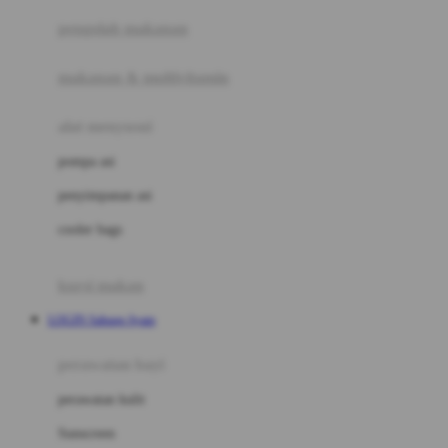
pengolah makanan
Joolz
Jujube
makanan & multivitamin
K
alat menyusui
Kiddycuts
pompa asi
Kumon
penyimpanan asi
L
cooler bags
Leapfrog
kursi makan
Leclerc
LOGIN Sabung Ayam
Lee Vierra
Lillebaby
perawatan bayi
Little Bird Told Me
perawatan kulit
Little Miss Janis
Sunscreen