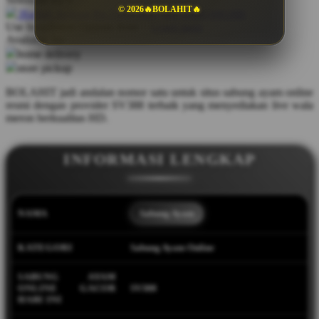
Squishmallows
© 2026🔥BOLAHIT🔥
Hadiah Jackpot
Rp.5.000.000
-
Rp.5.000.000.000
Use Installment Options from
.
Learn more
Starbooks
Available for :
home delivery
Stick-O
store pickup
Stokke
BOLAHIT jadi andalan nomor satu untuk situs sabung ayam online
Sudocrem
resmi dengan provider SV388 terbaik yang menyediakan live wala
meron berkualitas HD.
Sumimo
Sunnylife
INFORMASI LENGKAP
Sun-Staches
Swimava
NAMA
Sabung Ayam
T
KATEGORI
Sabung Ayam Online
Tommee Tippee
SABUNG AYAM
Trunki
ONLINE GACOR
SV388
HARI INI
Tutti Bambini