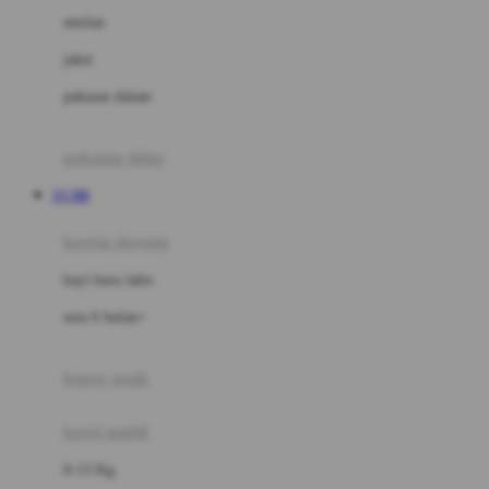
Dae Organics
setelan
Docare
jaket
Doona
pakaian dalam
Down To Earth
Drew
pakaian tidur
Dr. Brown's
SV388
E
kereta dorong
ELC
bayi baru lahir
Ergobaby
usia 6 bulan+
Expert Care
koper anak
Ezyroller
kursi mobil
F
0-13 Kg
Felt So Sweet