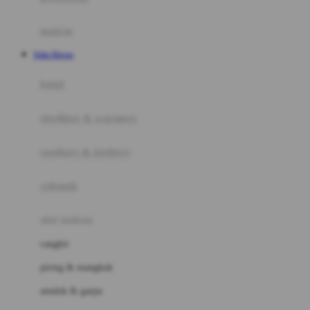
Happy Tummy
Hauck
matras
Havaianas
Wala Meron
Hegen
botol
Hot Wheels
sterilizer & warmers
Hybrid
soothers & teethers
I
Inlacta DHA
celemek
Interlac
alat makan
Ivenet
cangkir
J
piring & mangkuk
Jack N Jill
sendok & garpu
Joie